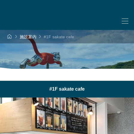



施設案内
#1F sakate cafe
#1F sakate cafe