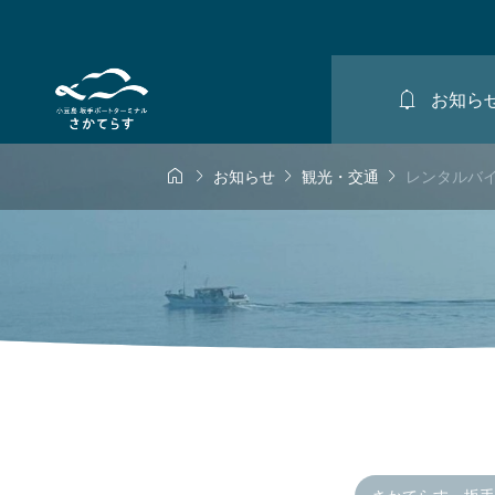

お知ら




お知らせ
観光・交通
レンタルバ