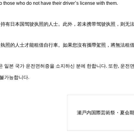
o those who do not have their driver’s license with them.
于持有日本国驾驶执照的人士。此外，若未携带驾驶执照，则无
駛執照的人士才能租借自行車。如果您沒有攜帶駕照，將無法租
은 일본 국가 운전면허증을 소지하신 분에 한합니다. 또한, 운
 불가능합니다.
瀬戸内国際芸術祭・夏会